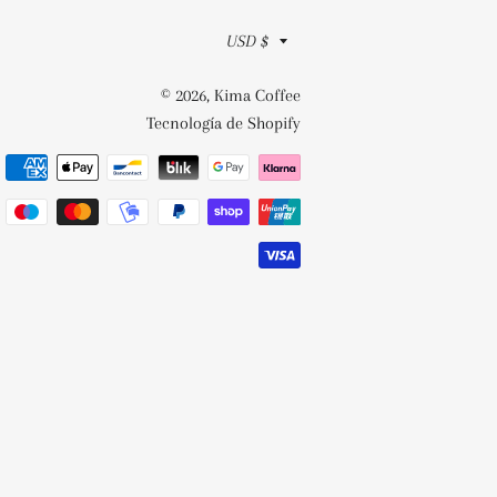
Moneda
USD $
© 2026,
Kima Coffee
Tecnología de Shopify
Métodos
de
pago