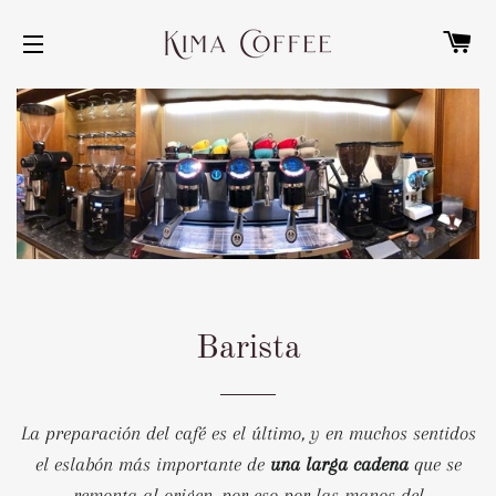
C
NAVEGACIÓN
Barista
La preparación del café es el último, y en muchos sentidos
el eslabón más importante de
una larga cadena
que se
remonta al origen, por eso por las manos del