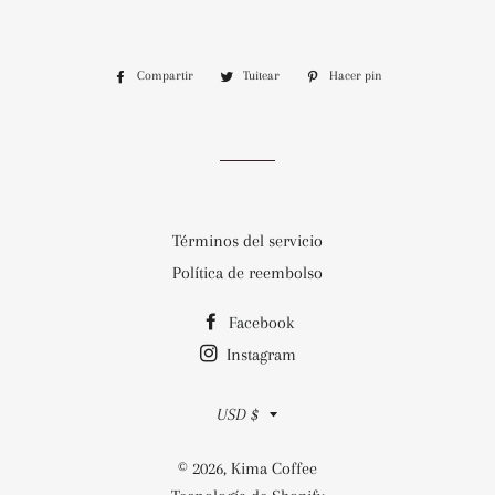
Compartir
Compartir
Tuitear
Tuitear
Hacer pin
Pinear
en
en
en
Facebook
Twitter
Pinterest
Términos del servicio
Política de reembolso
Facebook
Instagram
Moneda
USD $
© 2026,
Kima Coffee