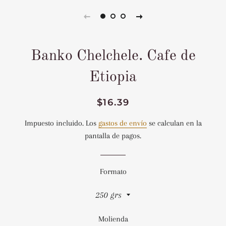
Banko Chelchele. Cafe de
Etiopia
Precio
Precio
$16.39
habitual
de
Impuesto incluido. Los
gastos de envío
se calculan en la
venta
pantalla de pagos.
Formato
Molienda