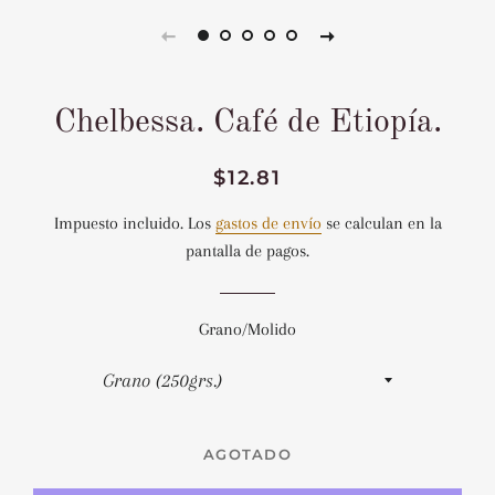
Chelbessa. Café de Etiopía.
Precio
Precio
$12.81
habitual
de
Impuesto incluido. Los
gastos de envío
se calculan en la
venta
pantalla de pagos.
Grano/Molido
AGOTADO