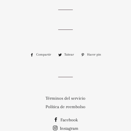
Compartir
Compartir
Tuitear
Tuitear
Hacer pin
Pinear
en
en
en
Facebook
Twitter
Pinterest
Términos del servicio
Política de reembolso
Facebook
Instagram