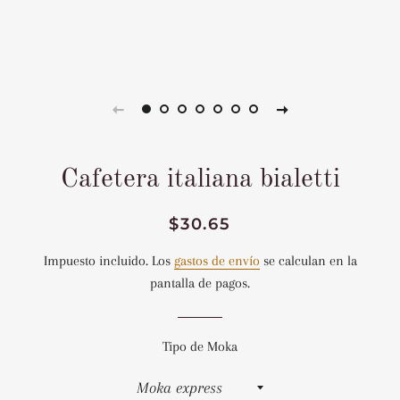
Cafetera italiana bialetti
Precio
Precio
$30.65
habitual
de
Impuesto incluido. Los
gastos de envío
se calculan en la
venta
pantalla de pagos.
Tipo de Moka