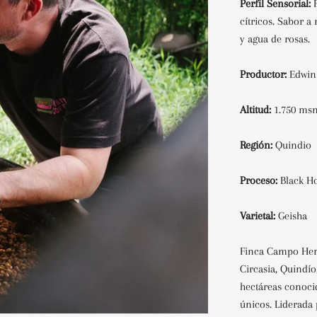
Perfil Sensorial:
cítricos. Sabor a
y agua de rosas.
Productor:
Edwin
Altitud:
1.750 m
Región:
Quindio
Proceso:
Black 
Varietal:
Geisha
Finca Campo Her
Circasia, Quindío
hectáreas conoci
únicos. Liderada