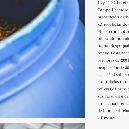
18 y 11 °C. En el
Campo Hermoso, l
maceración carbó
kg, recolectando 
El jugo (mosto) s
utilizando un cul
fueran despulpad
honey. Posterior
reactores de 200
proporción de 30 
se secó al sol e
controladas duran
bolsas GrainPro d
sus característica
almacenado en c
de humedad relati
y frescura.