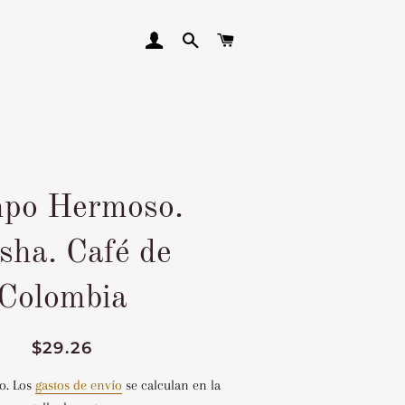
INGRESAR
BUSCAR
CARRITO
po Hermoso.
sha. Café de
Colombia
Precio
Precio
$29.26
habitual
de
o. Los
gastos de envío
se calculan en la
venta