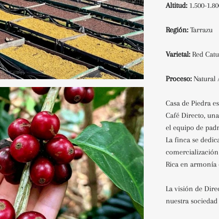
Altitud:
1.500-1.
Región:
Tarrazu
Varietal:
Red Cat
Proceso:
Natural
Casa de Piedra es
Café Directo, un
el equipo de padr
La finca se dedic
comercialización
Rica en armonía 
La visión de Dire
nuestra sociedad 