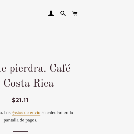
INGRESAR
BUSCAR
CARRITO
e pierdra. Café
 Costa Rica
Precio
Precio
$21.11
habitual
de
o. Los
gastos de envío
se calculan en la
venta
pantalla de pagos.