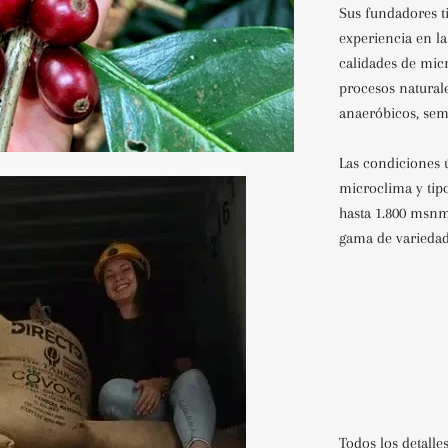
Sus fundadores t
experiencia en l
calidades de micr
procesos naturale
anaeróbicos, sem
Las condiciones ú
microclima y tip
hasta 1.800 msnm
gama de variedad
Todos los detalle