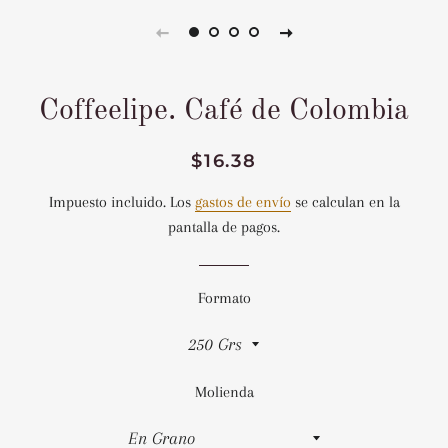
Coffeelipe. Café de Colombia
Precio
Precio
$16.38
habitual
de
Impuesto incluido. Los
gastos de envío
se calculan en la
venta
pantalla de pagos.
Formato
Molienda