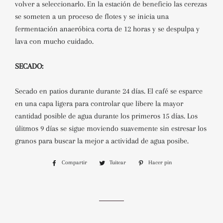
volver a seleccionarlo. En la estación de beneficio las
cerezas
se someten a un proceso de flotes y se inicia una
fermentación anaeróbica corta de 12
horas y se despulpa y
lava con mucho cuidado.
SECADO:
Secado en patios durante durante 24 días. El café se esparce
en una capa ligera para controlar
que libere la mayor
cantidad posible de agua durante los primeros 15 días. Los
úlitmos 9 días
se sigue moviendo suavemente sin estresar los
granos para buscar la mejor a actividad de agua
posibe.
Compartir
Compartir
Tuitear
Tuitear
Hacer pin
Pinear
en
en
en
Facebook
Twitter
Pinterest