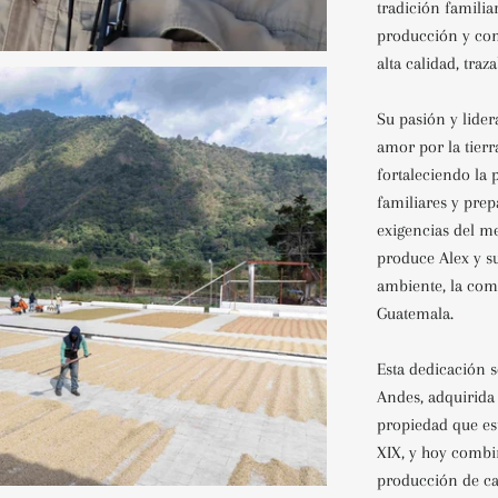
tradición famili
producción y com
alta calidad, traz
Su pasión y lider
amor por la tierr
fortaleciendo la 
familiares y pre
exigencias del m
produce Alex y su
ambiente, la comu
Guatemala.
Esta dedicación s
Andes, adquirida 
propiedad que es
XIX, y hoy combi
producción de caf