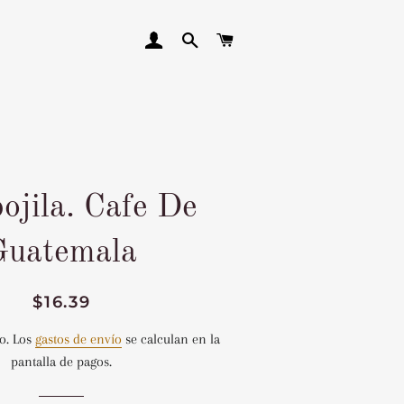
INGRESAR
BUSCAR
CARRITO
ojila. Cafe De
Guatemala
Precio
Precio
$16.39
habitual
de
o. Los
gastos de envío
se calculan en la
venta
pantalla de pagos.