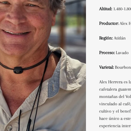
Altitud:
1.480-1.
Productor:
Alex 
Región:
Atitlán
Proceso:
Lavado
Varietal:
Bourbo
Alex Herrera es l
cafetalera guatem
montañas del Vol
vinculado al caf
cultivo y el bene
hace único a est
experiencia inte