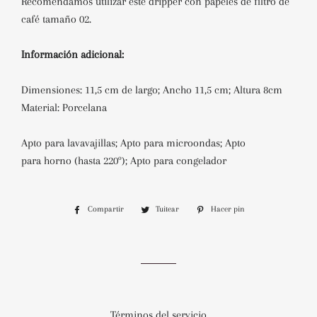
Recomendamos utilizar este dripper con papeles de filtro de
café tamaño 02.
Información adicional:
Dimensiones: 11,5 cm de largo;
Ancho 11,5 cm;
Altura 8cm
Material: Porcelana
Apto para
lavavajillas;
A
pto para
microondas;
Apto
para
horno (hasta 220º);
Apto para
congelador
Compartir
Compartir
Tuitear
Tuitear
Hacer pin
Pinear
en
en
en
Facebook
Twitter
Pinterest
Términos del servicio