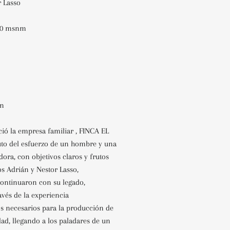
r Lasso
900 msnm
on
ció la empresa familiar , FINCA EL
uto del esfuerzo de un hombre
y una
ra, con objetivos claros y frutos
jos Adrián y Nestor
Lasso,
ontinuaron con su legado,
avés de la experiencia
s necesarios para la producción de
idad, llegando a los paladares
de un