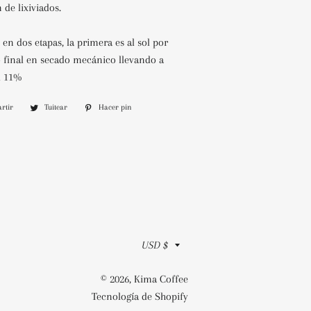
 de lixiviados.
 en dos etapas, la primera es al sol por
o final en secado
mecánico llevando a
l 11%
rtir
Compartir
Tuitear
Tuitear
Hacer pin
Pinear
en
en
en
Facebook
Twitter
Pinterest
Moneda
USD $
© 2026,
Kima Coffee
Tecnología de Shopify