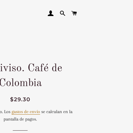
INGRESAR
BUSCAR
CARRITO
iviso. Café de
Colombia
Precio
Precio
$29.30
habitual
de
o. Los
gastos de envío
se calculan en la
venta
pantalla de pagos.