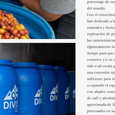
porcentaje de co
del mundo.
Con el conocimi
han dedicado a l
naturales y
honey
replicación de p
las
característica
rigurosamente lo
tiempo para que 
conserve y/o se 
sido a tal escala
una extensión
su
suficiente para r
a
expandir el esp
con aliados come
de café y alreded
aproximada de 2
procesados en su