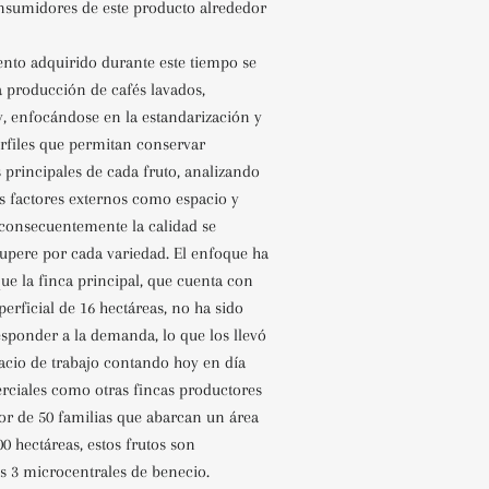
nsumidores de este producto alrededor
ento
adquirido durante este tiempo se
a producción de cafés lavados,
, enfocándose en la estandarización y
erfiles que permitan conservar
s principales de cada fruto, analizando
s factores externos como
espacio y
consecuentemente la calidad se
supere por cada
variedad. El enfoque ha
 que la finca principal, que cuenta con
perficial de 16 hectáreas, no ha sido
esponder a la demanda, lo que los llevó
acio de trabajo contando hoy en día
rciales como otras fincas
productores
or de 50 familias que abarcan un área
00
hectáreas, estos frutos son
s 3 microcentrales de benecio.