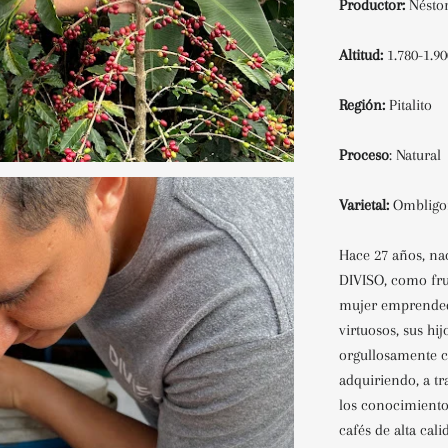
Productor:
Nésto
Altitud:
1.780-1.
Región:
Pitalito
Proceso
: Natural
Varietal:
Omblig
Hace 27 años, na
DIVISO, como fr
mujer emprendedo
virtuosos, sus hi
orgullosamente c
adquiriendo, a tr
los
conocimiento
cafés de alta cal