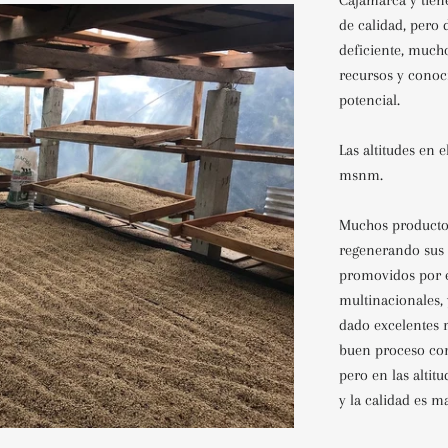
Cajamarca y tien
de calidad, pero
deficiente, much
recursos y conoc
potencial.
Las altitudes en e
msnm.
Muchos producto
regenerando sus 
promovidos por e
multinacionales, 
dado excelentes 
buen proceso con
pero en las alti
y la calidad es ma