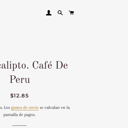
INGRESAR
BUSCAR
CARRITO
alipto. Café De
Peru
Precio
Precio
$12.85
habitual
de
o. Los
gastos de envío
se calculan en la
venta
pantalla de pagos.