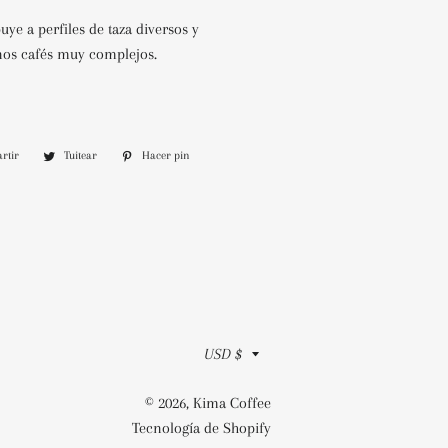
uye a perfiles de taza diversos y
unos cafés muy complejos.
rtir
Compartir
Tuitear
Tuitear
Hacer pin
Pinear
en
en
en
Facebook
Twitter
Pinterest
Moneda
USD $
© 2026,
Kima Coffee
Tecnología de Shopify