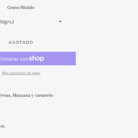
Grano/Molido
AGOTADO
Más opciones de pago
resas, Manzana y caramelo
snm