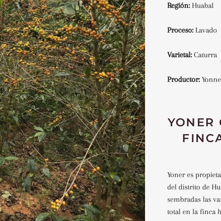
Región:
Huabal
Proceso:
Lavado
Varietal:
Caturra
Productor:
Yonne
YONER 
FINC
Yoner es propieta
del distrito de 
sembradas las va
total en la finca