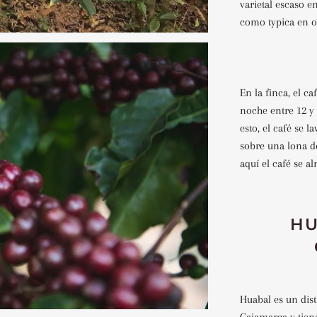
varietal escaso e
como typica en ot
En la finca, el c
noche entre 12 y
esto, el café se l
sobre una lona de
aquí el café se a
HU
Huabal es un dist