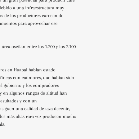
e un gran potencial para producir café
 debido a una infraestructura muy
os de los productores carecen de
imientos para aprovechar ese
l área oscilan entre los 1.200 y los 2.100
res en Huabal habían estado
fincas con catimores, que habían sido
l gobierno y los compradores
y en algunos rangos de altitud han
resultados y con un
siguen una calidad de taza decente,
tudes más altas rara vez producen mucho
la.