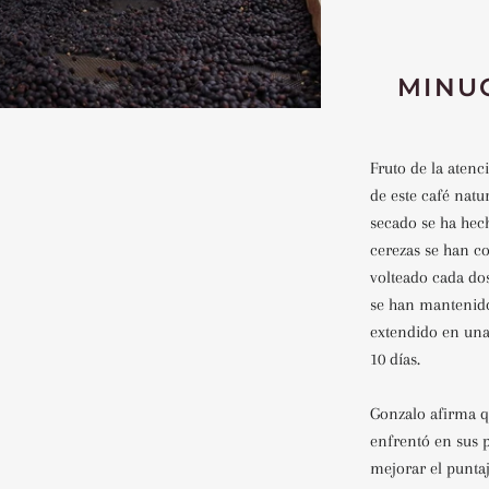
MINU
Fruto de la atenc
de este café natu
secado se ha hech
cerezas se han c
volteado cada do
se han mantenido
extendido en una
10 días.
Gonzalo afirma qu
enfrentó en sus p
mejorar el puntaj