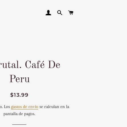
INGRESAR
BUSCAR
CARRITO
rutal. Café De
Peru
Precio
Precio
$13.99
habitual
de
o. Los
gastos de envío
se calculan en la
venta
pantalla de pagos.