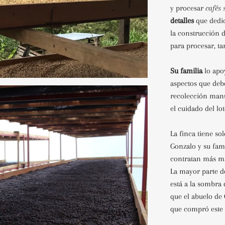
y procesar
cafés 
detalles
que dedic
la construcción 
para procesar, t
Su familia
lo apo
aspectos que deb
recolección manua
el cuidado del lo
La finca tiene so
Gonzalo y su fami
contratan más ma
La mayor parte de
está a la sombra 
que el abuelo de
que compró este t