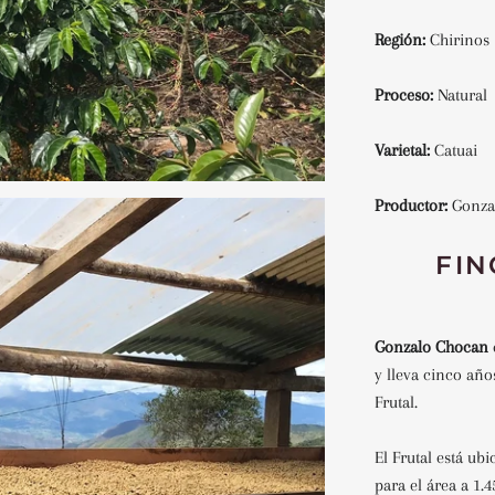
Región:
Chirinos
Proceso:
Natural
Varietal:
Catuai
Productor:
Gonz
FIN
Gonzalo Chocan
y lleva cinco años
Frutal.
El Frutal está ub
para el área a 1