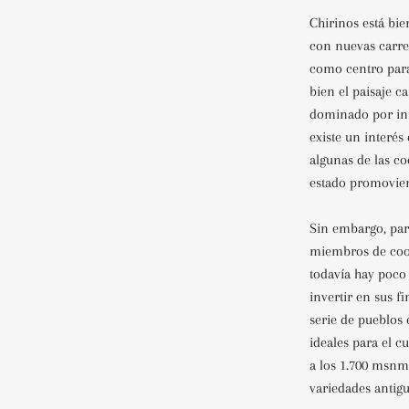
Chirinos está bi
con nuevas carre
como centro para
bien el paisaje c
dominado por int
existe un interés
algunas de las c
estado promovien
Sin embargo, par
miembros de coop
todavía hay poco
invertir en sus f
serie de pueblos
ideales para el cu
a los 1.700 msnm
variedades antigu