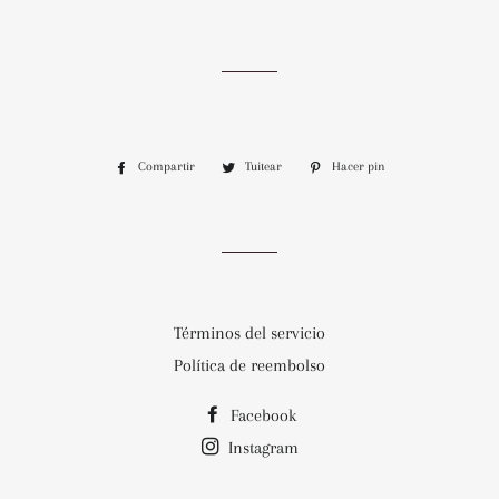
Compartir
Compartir
Tuitear
Tuitear
Hacer pin
Pinear
en
en
en
Facebook
Twitter
Pinterest
Términos del servicio
Política de reembolso
Facebook
Instagram