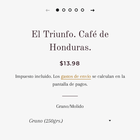
El Triunfo. Café de
Honduras.
Precio
Precio
$13.98
habitual
de
Impuesto incluido. Los
gastos de envío
se calculan en la
venta
pantalla de pagos.
Grano/Molido