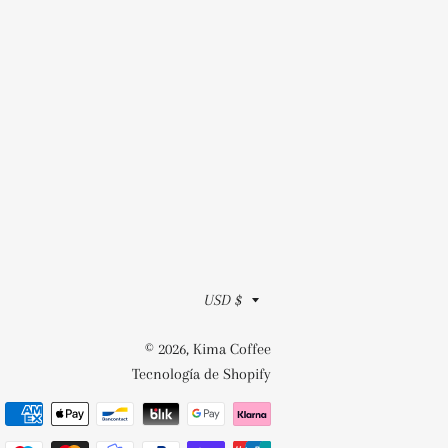
Moneda
USD $
© 2026,
Kima Coffee
Tecnología de Shopify
Métodos
de