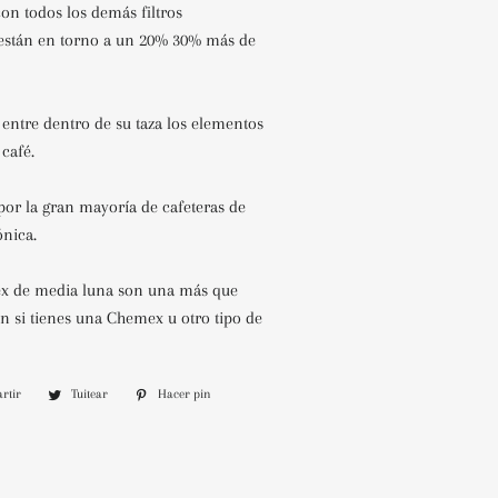
on todos los demás filtros
están en torno a un 20% 30% más de
entre dentro de su taza los elementos
café.
por la gran mayoría de cafeteras de
ónica.
ex de media luna son una más que
n si tienes una Chemex u otro tipo de
rtir
Compartir
Tuitear
Tuitear
Hacer pin
Pinear
en
en
en
Facebook
Twitter
Pinterest