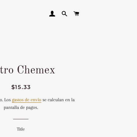
INGRESAR
BUSCAR
CARRITO
ltro Chemex
Precio
Precio
$15.33
habitual
de
o. Los
gastos de envío
se calculan en la
venta
pantalla de pagos.
Title