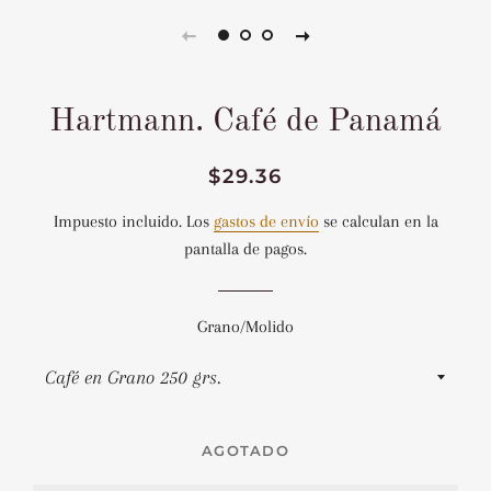
Hartmann. Café de Panamá
Precio
Precio
$29.36
habitual
de
Impuesto incluido. Los
gastos de envío
se calculan en la
venta
pantalla de pagos.
Grano/Molido
AGOTADO