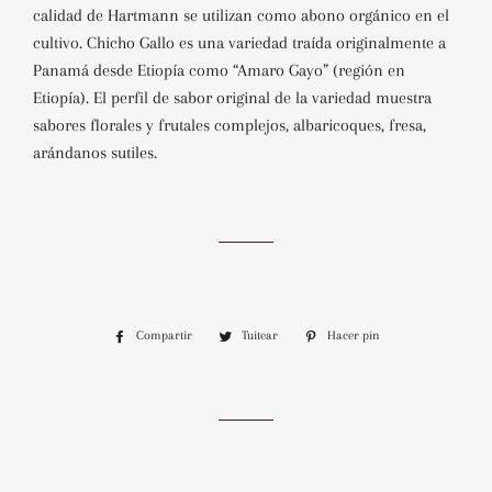
calidad de Hartmann se utilizan como abono orgánico en el
cultivo. Chicho Gallo es una variedad traída originalmente a
Panamá desde Etiopía como “Amaro Gayo” (región en
Etiopía). El perfil de sabor original de la variedad muestra
sabores florales y frutales complejos, albaricoques, fresa,
arándanos sutiles
.
Compartir
Compartir
Tuitear
Tuitear
Hacer pin
Pinear
en
en
en
Facebook
Twitter
Pinterest