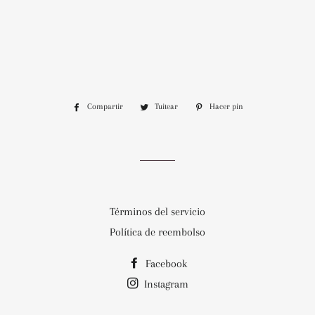
Compartir
Compartir
Tuitear
Tuitear
Hacer pin
Pinear
en
en
en
Facebook
Twitter
Pinterest
Términos del servicio
Política de reembolso
Facebook
Instagram