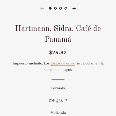
Hartmann. Sidra. Café de
Panamá
Precio
Precio
$25.82
habitual
de
Impuesto incluido. Los
gastos de envío
se calculan en la
venta
pantalla de pagos.
Formato
Molienda