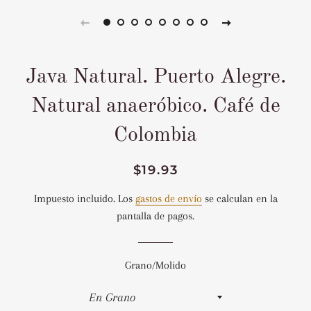
Java Natural. Puerto Alegre.
Natural anaeróbico. Café de
Colombia
Precio
Precio
$19.93
habitual
de
Impuesto incluido. Los
gastos de envío
se calculan en la
venta
pantalla de pagos.
Grano/Molido