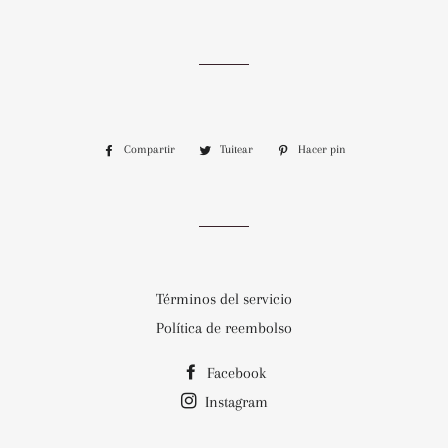
Compartir
Compartir
Tuitear
Tuitear
Hacer pin
Pinear
en
en
en
Facebook
Twitter
Pinterest
Términos del servicio
Política de reembolso
Facebook
Instagram