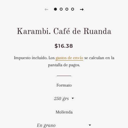
Karambi. Café de Ruanda
Precio
Precio
$16.38
habitual
de
Impuesto incluido. Los
gastos de envío
se calculan en la
venta
pantalla de pagos.
Formato
Molienda