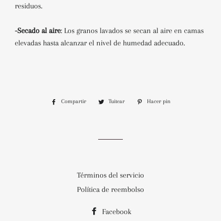
residuos.
-Secado al aire
:
Los granos lavados se secan al aire en camas
elevadas hasta alcanzar el nivel de humedad adecuado
.
Compartir
Compartir
Tuitear
Tuitear
Hacer pin
Pinear
en
en
en
Facebook
Twitter
Pinterest
Términos del servicio
Política de reembolso
Facebook