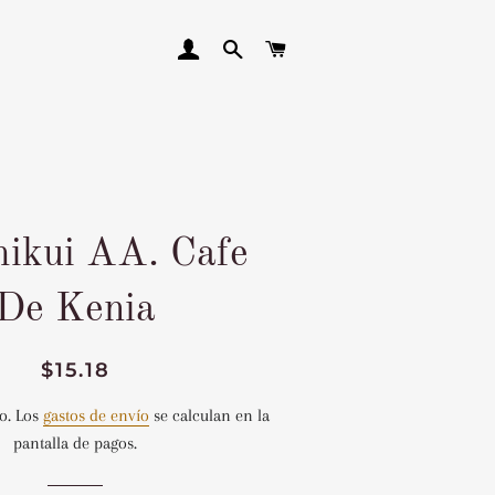
INGRESAR
BUSCAR
CARRITO
ikui AA. Cafe
De Kenia
Precio
Precio
$15.18
habitual
de
o. Los
gastos de envío
se calculan en la
venta
pantalla de pagos.