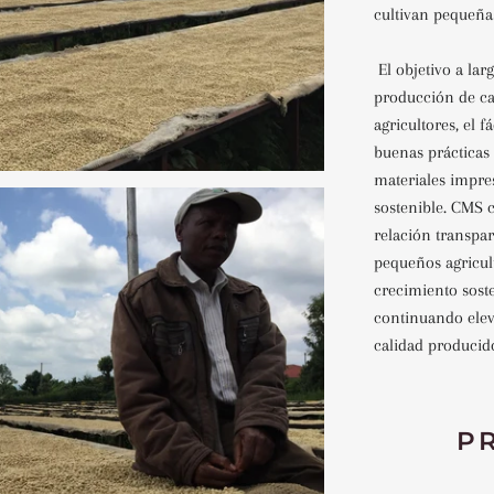
cultivan pequeñas
El objetivo a lar
producción de caf
agricultores, el 
buenas prácticas 
materiales impre
sostenible. CMS 
relación transpar
pequeños agricul
crecimiento soste
continuando elev
calidad producid
P