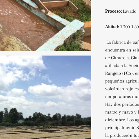
Proceso:
Lavado
Altitud:
1.700-1.
La fábrica de caf
encuentra en seis
de Githureia, Gi
afiliada a la Soc
Rungeto (FCS), e
pequeños agricult
volcánico rojo es
temperaturas dura
Hay dos períodos l
marzo y mayo y la
diciembre. Los ag
principalmente S
la producción tot