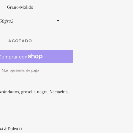
Grano/Molido
AGOTADO
Más opciones de pago
Arándanos, grosella negra, Nectarina,
a
34 & Ruiru11