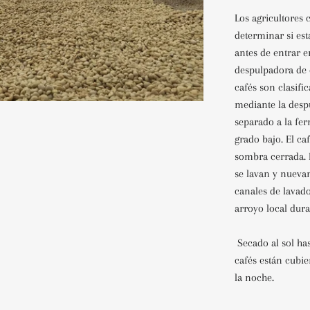
Los agricultores 
determinar si e
antes de entrar 
despulpadora de di
cafés son clasifi
mediante la desp
separado a la fer
grado bajo. El ca
sombra cerrada. 
se lavan y nueva
canales de lavad
arroyo local dura
Secado al sol has
cafés están cubie
la noche.