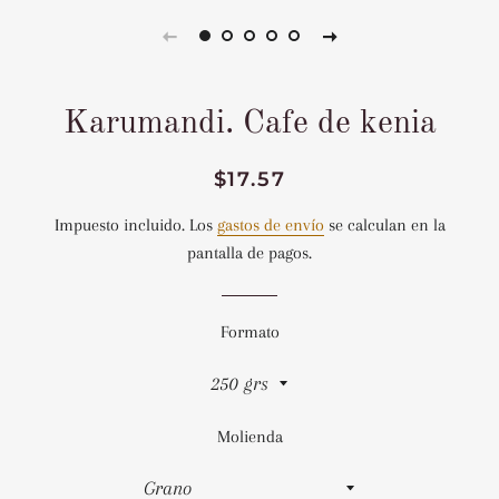
Karumandi. Cafe de kenia
Precio
Precio
$17.57
habitual
de
Impuesto incluido. Los
gastos de envío
se calculan en la
venta
pantalla de pagos.
Formato
Molienda