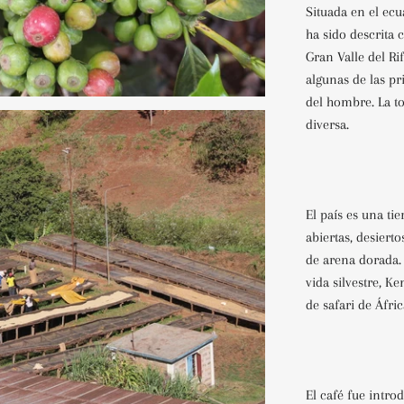
Situada en el ecu
ha sido descrita 
Gran Valle del Ri
algunas de las pr
del hombre. La t
diversa.
El país es una ti
abiertas, desiert
de arena dorada.
vida silvestre, K
de safari de Áfric
El café fue intro