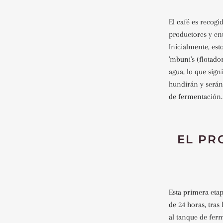
El café es recog
productores y ent
Inicialmente, est
'mbuni's (flotad
agua, lo que sign
hundirán y serán
de fermentación.
EL PR
Esta primera eta
de 24 horas, tras
al tanque de fer