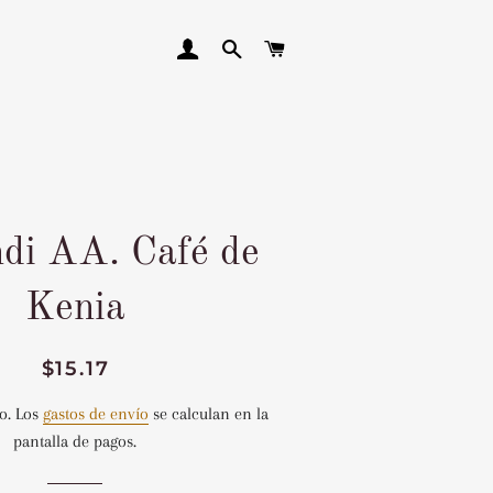
INGRESAR
BUSCAR
CARRITO
di AA. Café de
Kenia
Precio
Precio
$15.17
habitual
de
o. Los
gastos de envío
se calculan en la
venta
pantalla de pagos.