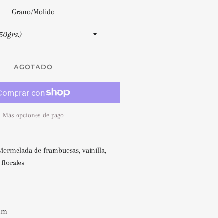
Grano/Molido
AGOTADO
Más opciones de pago
ermelada de frambuesas, vainilla,
 florales
snm