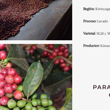
Región:
Kirinyag
Proceso:
Lavado
Varietal:
SL28 y S
Productor:
Kiman
PARA