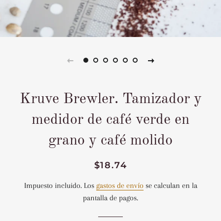
Kruve Brewler. Tamizador y
medidor de café verde en
grano y café molido
Precio
Precio
$18.74
habitual
de
Impuesto incluido. Los
gastos de envío
se calculan en la
venta
pantalla de pagos.