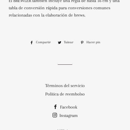
El BREWLER también incluye una regla de hasta 16 cm y una
tabla de conversión rápida para conversiones comunes
relacionadas con la elaboración de brews.
Compartir
Compartir
Tuitear
Tuitear
Hacer pin
Pinear
en
en
en
Facebook
Twitter
Pinterest
Términos del servicio
Política de reembolso
Facebook
Instagram