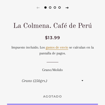
La Colmena. Café de Perú
Precio
Precio
$13.99
habitual
de
Impuesto incluido. Los
gastos de envío
se calculan en la
venta
pantalla de pagos.
Grano/Molido
AGOTADO