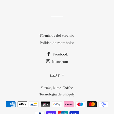
en
en
en
Facebook
Twitter
Pinterest
Términos del servicio
Política de reembolso
Facebook
Instagram
Moneda
USD $
© 2026,
Kima Coffee
Tecnología de Shopify
Métodos
de