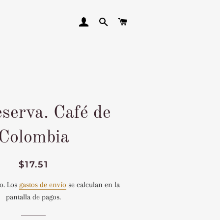
INGRESAR
BUSCAR
CARRITO
serva. Café de
Colombia
Precio
Precio
$17.51
habitual
de
o. Los
gastos de envío
se calculan en la
venta
pantalla de pagos.