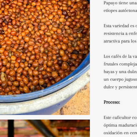
Papayo tiene una
etíopes autóctona
Esta variedad es 
resistencia a en
atractiva para los
Los cafés de la v
frutales compleja
bayas y una dulz
un cuerpo jugoso 
dulce y persistent
Proceso:
Este caficultor 
óptima maduració
oxidación en cer