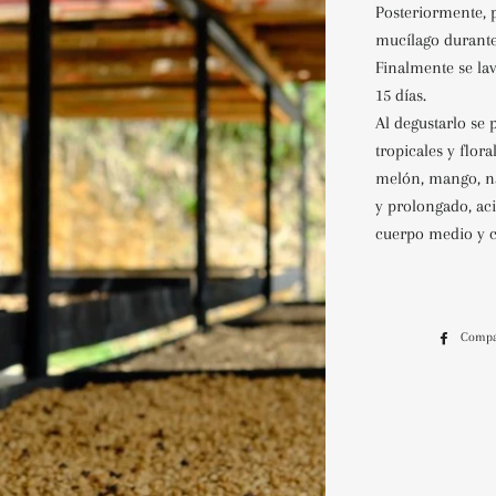
Posteriormente, p
mucílago durante
Finalmente se lav
15 días.
Al degustarlo se 
tropicales y flor
melón, mango, na
y prolongado, acid
cuerpo medio y 
Compa