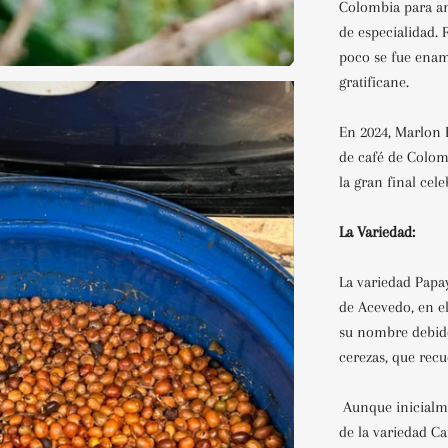
Colombia para am
de especialidad. R
poco se fue enam
gratificane.
En 2024, Marlon 
de café de Colom
la gran final cel
La Variedad:
La variedad Papa
de Acevedo, en el
su nombre debido
cerezas, que recu
Aunque inicialm
de la variedad Ca