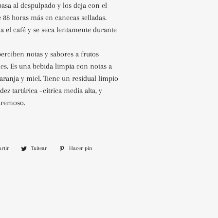
asa al despulpado y los deja con el
 88 horas más en canecas selladas.
a el café y se seca lentamente durante
perciben notas y sabores a frutos
ales. Es una bebida limpia con notas a
ranja y miel. Tiene un residual limpio
ez tartárica –cítrica media alta, y
cremoso.
rtir
Compartir
Tuitear
Tuitear
Hacer pin
Pinear
en
en
en
Facebook
Twitter
Pinterest