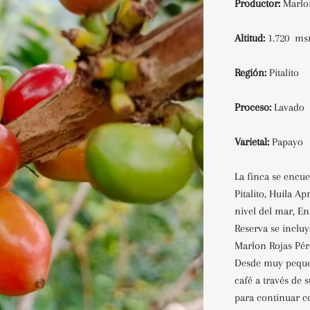
Productor:
Marlo
Altitud:
1.720 m
Región:
Pitalito
Proceso:
Lavado
Varietal:
Papayo
La finca se encue
Pitalito, Huila 
nivel del mar, En
Reserva se inclu
Marlon Rojas Pére
Desde muy peque
café a través de 
para continuar c