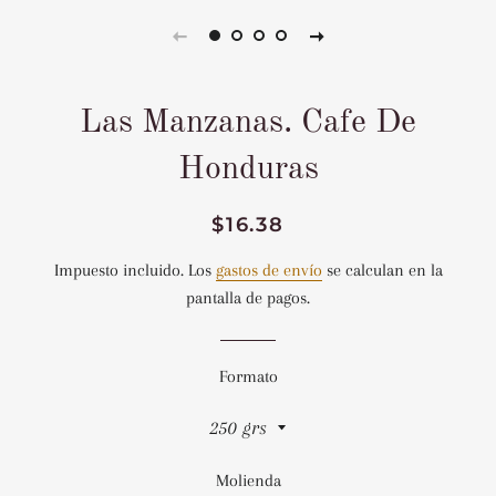
Las Manzanas. Cafe De
Honduras
Precio
Precio
$16.38
habitual
de
Impuesto incluido. Los
gastos de envío
se calculan en la
venta
pantalla de pagos.
Formato
Molienda