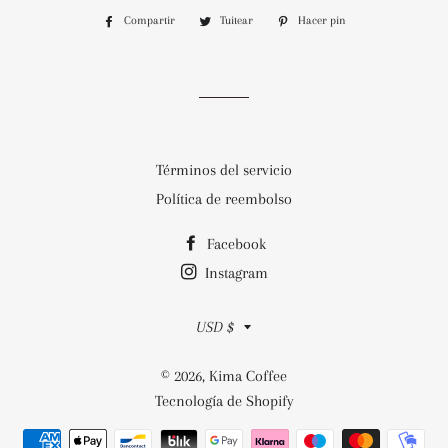
Compartir
Compartir
Tuitear
Tuitear
Hacer pin
Pinear
en
en
en
Facebook
Twitter
Pinterest
Términos del servicio
Política de reembolso
Facebook
Instagram
Moneda
USD $
© 2026,
Kima Coffee
Tecnología de Shopify
Métodos