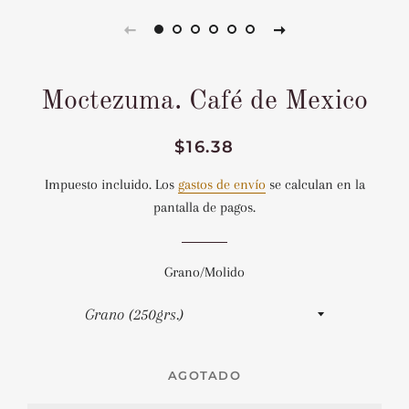
Moctezuma. Café de Mexico
Precio
Precio
$16.38
habitual
de
Impuesto incluido. Los
gastos de envío
se calculan en la
venta
pantalla de pagos.
Grano/Molido
AGOTADO