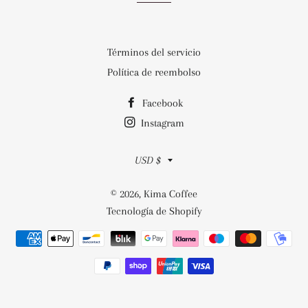
Términos del servicio
Política de reembolso
Facebook
Instagram
Moneda
USD $
© 2026,
Kima Coffee
Tecnología de Shopify
Métodos
de
pago