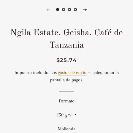
Ngila Estate. Geisha. Café de
Tanzania
Precio
Precio
$25.74
habitual
de
Impuesto incluido. Los
gastos de envío
se calculan en la
venta
pantalla de pagos.
Formato
Molienda