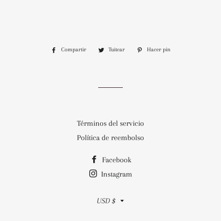
Compartir
Compartir
Tuitear
Tuitear
Hacer pin
Pinear
en
en
en
Facebook
Twitter
Pinterest
Términos del servicio
Política de reembolso
Facebook
Instagram
Moneda
USD $