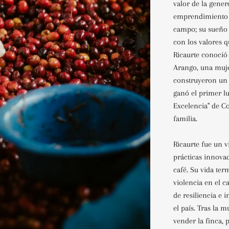
valor de la gener
emprendimiento a
campo; su sueño e
con los valores q
Ricaurte conoció
Arango, una mujer
construyeron un 
ganó el primer lu
Excelencia" de Co
familia.
Ricaurte fue un v
prácticas innovad
café. Su vida ter
violencia en el 
de resiliencia e 
el país. Tras la m
vender la finca,