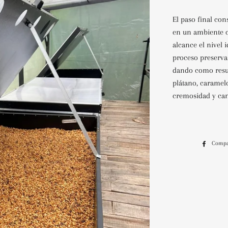
El paso final con
en un ambiente co
alcance el nivel 
proceso preserva 
dando como resul
plátano, caramelo
cremosidad y can
Compa