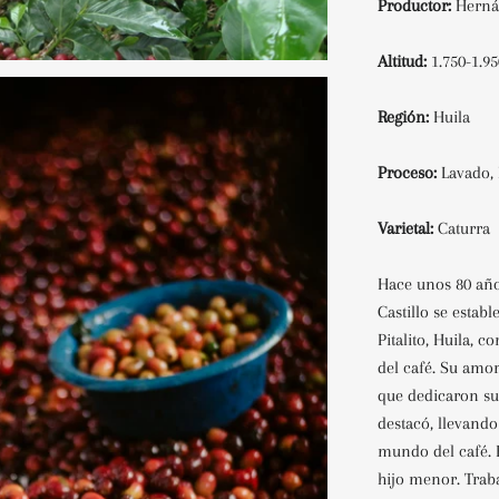
Productor:
Hern
Altitud:
1.750-1.
Región:
Huila
Proceso:
Lavado,
Varietal:
Caturra
Hace unos 80 añ
Castillo se estab
Pitalito, Huila, c
del café. Su amor
que dedicaron su
destacó, llevando
mundo del café. 
hijo menor. Trab