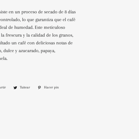
siste en un proceso de secado de 8 días
ntrolado, lo que garantiza que el café
ideal de humedad. Este meticuloso
la frescura y la calidad de los granos,
tado un café con deliciosas notas de
, dulce y azucarado, papaya,
ela.
rtir
Compartir
Tuitear
Tuitear
Hacer pin
Pinear
en
en
en
Facebook
Twitter
Pinterest