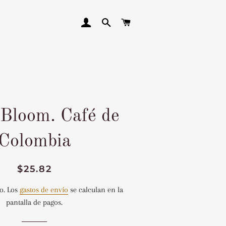
INGRESAR
BUSCAR
CARRITO
 Bloom. Café de
Colombia
Precio
Precio
$25.82
habitual
de
o. Los
gastos de envío
se calculan en la
venta
pantalla de pagos.