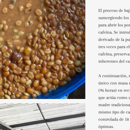
El proceso de ba
sumergiendo los 
para abrir los po
cafeína. Se intro
derivado de la pu
tres veces para 
cafeína, preserv
inherentes del ca
A continuación, 
único con masa m
(96 horas) en rec
que actúa como un
madre tradicional
mismo tipo de ca
controlada de 18
óptimas.