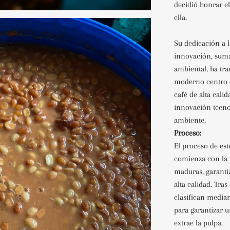
decidió honrar el
ella.
Su dedicación a l
innovación, suma
ambiental, ha tr
moderno centro 
café de alta calid
innovación tecno
ambiente.
Proceso:
El proceso de es
comienza con la 
maduras, garanti
alta calidad. Tras
clasifican media
para garantizar u
extrae la pulpa.