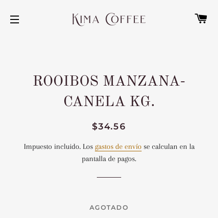
C
NAVEGACIÓN
ROOIBOS MANZANA-
CANELA KG.
Precio
Precio
$34.56
habitual
de
Impuesto incluido. Los
gastos de envío
se calculan en la
venta
pantalla de pagos.
AGOTADO