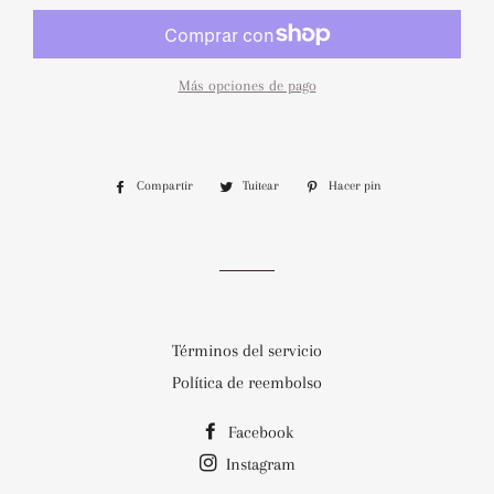
Más opciones de pago
Compartir
Compartir
Tuitear
Tuitear
Hacer pin
Pinear
en
en
en
Facebook
Twitter
Pinterest
Términos del servicio
Política de reembolso
Facebook
Instagram