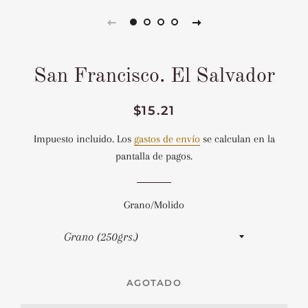
San Francisco. El Salvador
Precio
Precio
$15.21
habitual
de
Impuesto incluido. Los
gastos de envío
se calculan en la
venta
pantalla de pagos.
Grano/Molido
AGOTADO