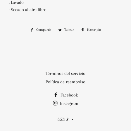
. Lavado
· Secado al aire libre
Compartir
Compartir
Tuitear
Tuitear
Hacer pin
Pinear
en
en
en
Facebook
Twitter
Pinterest
Términos del servicio
Política de reembolso
Facebook
Instagram
Moneda
USD $