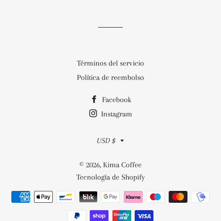
en
en
en
Facebook
Twitter
Pinterest
Términos del servicio
Política de reembolso
Facebook
Instagram
Moneda
USD $
© 2026,
Kima Coffee
Tecnología de Shopify
Métodos
de