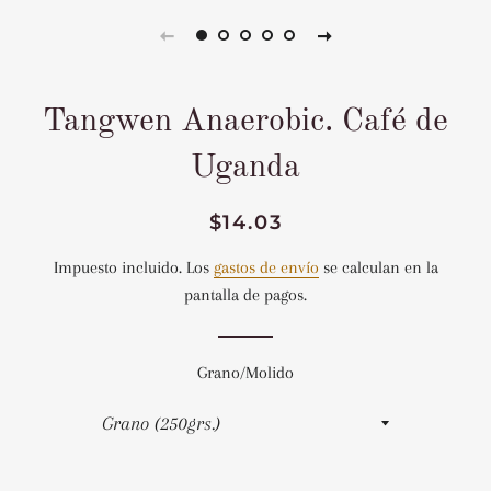
Tangwen Anaerobic. Café de
Uganda
Precio
Precio
$14.03
habitual
de
Impuesto incluido. Los
gastos de envío
se calculan en la
venta
pantalla de pagos.
Grano/Molido