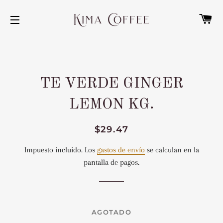
C
NAVEGACIÓN
TE VERDE GINGER
LEMON KG.
Precio
Precio
$29.47
habitual
de
Impuesto incluido. Los
gastos de envío
se calculan en la
venta
pantalla de pagos.
AGOTADO