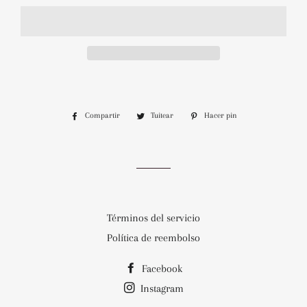
Compartir
Compartir
Tuitear
Tuitear
Hacer pin
Pinear
en
en
en
Facebook
Twitter
Pinterest
Términos del servicio
Política de reembolso
Facebook
Instagram