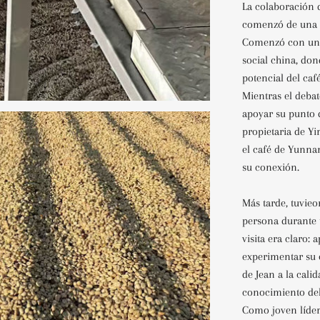
La colaboración 
comenzó de una 
Comenzó con una
social china, don
potencial del caf
Mientras el debat
apoyar su punto d
propietaria de Yi
el café de Yunnan
su conexión.
Más tarde, tuvieo
persona durante u
visita era claro:
experimentar su 
de Jean a la cali
conocimiento del
Como joven líder 