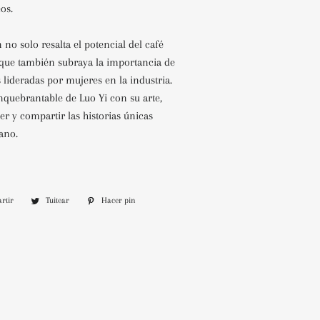
os.
 no solo resalta el potencial del café
que también subraya la importancia de
s lideradas por mujeres en la industria.
quebrantable de Luo Yi con su arte,
r y compartir las historias únicas
ano.
rtir
Compartir
Tuitear
Tuitear
Hacer pin
Pinear
en
en
en
Facebook
Twitter
Pinterest