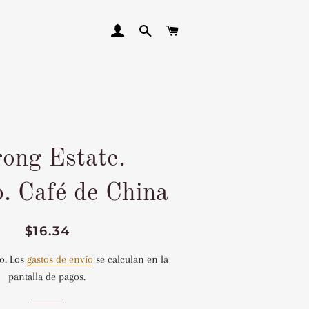
INGRESAR
BUSCAR
CARRITO
rong Estate.
. Café de China
Precio
Precio
$16.34
habitual
de
o. Los
gastos de envío
se calculan en la
venta
pantalla de pagos.