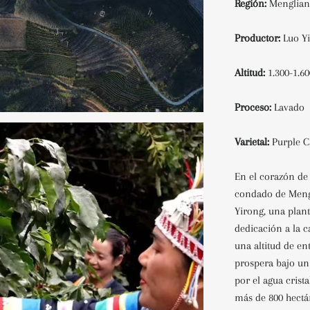
Región:
Menglian
Productor:
Luo Yi
Altitud:
1.300-1.
Proceso:
Lavado
Varietal:
Purple C
En el corazón de
condado de Mengl
Yirong, una plan
dedicación a la c
una altitud de en
prospera bajo un
por el agua cris
más de 800 hectá