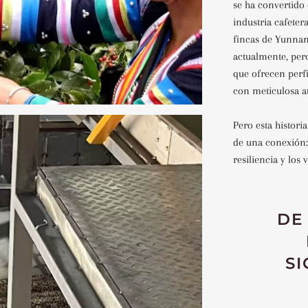
se ha convertido 
industria cafete
fincas de Yunnan,
actualmente, pero
que ofrecen perfi
con meticulosa at
Pero esta historia
de una conexión:
resiliencia y los
DE
SI