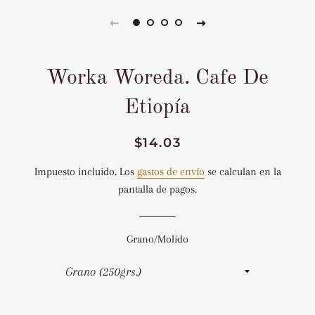
Worka Woreda. Cafe De
Etiopía
Precio
Precio
$14.03
habitual
de
Impuesto incluido. Los
gastos de envío
se calculan en la
venta
pantalla de pagos.
Grano/Molido