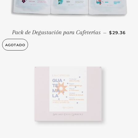
PRECIO HA
Pack de Degustación para Cafeterías
—
$29.36
AGOTADO