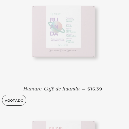
PRECIO HABITUA
+
Humure. Café de Ruanda
—
$16.39
AGOTADO