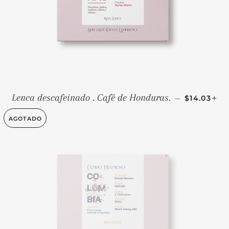
PRECIO H
+
Lenca descafeinado . Café de Honduras.
—
$14.03
AGOTADO