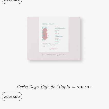
PRECIO HABIT
+
Gerba Dogo. Cafe de Etiopia
—
$16.39
AGOTADO