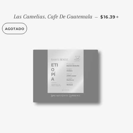
PRECIO HAB
+
Las Camelias. Cafe De Guatemala
—
$16.39
AGOTADO