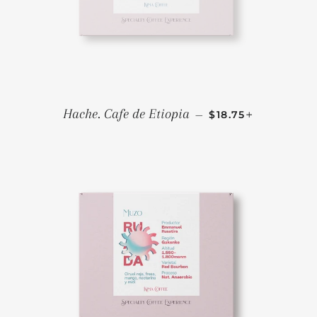
PRECIO HABITUA
+
Hache. Cafe de Etiopia
—
$18.75