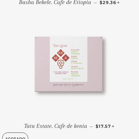
PRECIO HABIT
+
Basha Bekele. Cafe de Etiopia
—
$29.36
PRECIO HABITU
+
Tatu Estate. Cafe de kenia
—
$17.57
AGOTADO