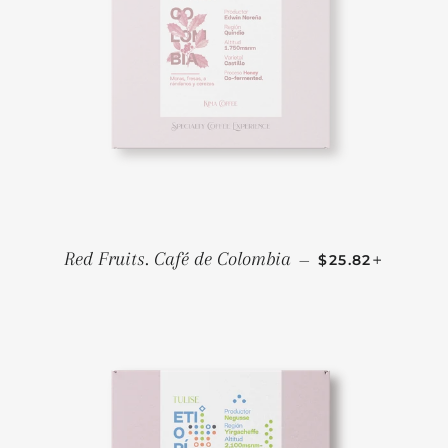
PRECIO HABIT
+
Red Fruits. Café de Colombia
—
$25.82