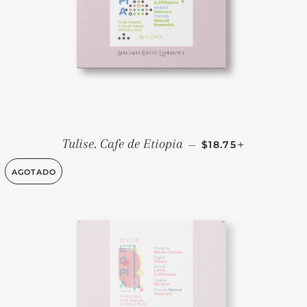
PRECIO HABITUAL
+
Tulise. Cafe de Etiopia
—
$18.75
AGOTADO