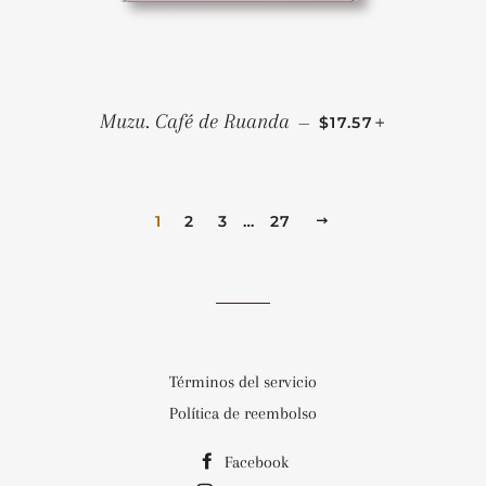
PRECIO HABITUAL
+
Muzu. Café de Ruanda
—
$17.57
1
2
3
…
27
SIGUIENTE
Términos del servicio
Política de reembolso
Facebook